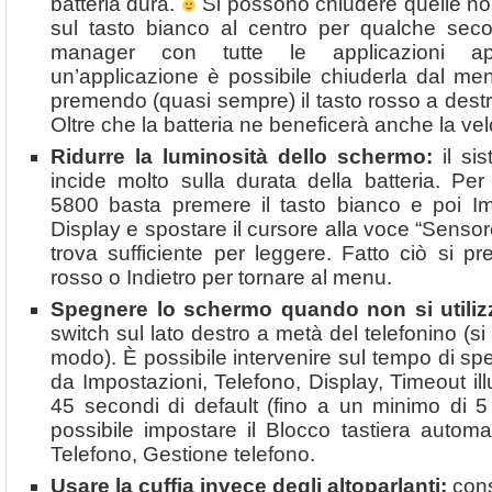
batteria dura.
Si possono chiudere quelle no
sul tasto bianco al centro per qualche seco
manager con tutte le applicazioni ape
un’applicazione è possibile chiuderla dal men
premendo (quasi sempre) il tasto rosso a destr
Oltre che la batteria ne beneficerà anche la vel
Ridurre la luminosità dello schermo:
il sis
incide molto sulla durata della batteria. Per r
5800 basta premere il tasto bianco e poi Im
Display e spostare il cursore alla voce “Sensore
trova sufficiente per leggere. Fatto ciò si p
rosso o Indietro per tornare al menu.
Spegnere lo schermo quando non si utiliz
switch sul lato destro a metà del telefonino (si
modo). È possibile intervenire sul tempo di s
da Impostazioni, Telefono, Display, Timeout ill
45 secondi di default (fino a un minimo di 
possibile impostare il Blocco tastiera automa
Telefono, Gestione telefono.
Usare la cuffia invece degli altoparlanti:
con