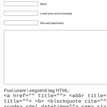
Nome
e-mail (non verrà mostrata)
Sito web (opzionale)
Puoi usare i seguenti tag HTML:
<a href="" title=""> <abbr title=
title=""> <b> <blockquote cite=""
<code> <del datetime=""> <em> <i>