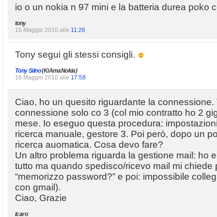
io o un nokia n 97 mini e la batteria durea poko
tony
15 Maggio 2010 alle
11:26
Tony segui gli stessi consigli.
Tony Siino
(KiAmaNokia)
16 Maggio 2010 alle
17:58
Ciao, ho un quesito riguardante la connessione. 
connessione solo co 3 (col mio contratto ho 2 giga
mese. Io eseguo questa procedura: impostazioni,
ricerca manuale, gestore 3. Poi però, dopo un po’,
ricerca auomatica. Cosa devo fare?
Un altro problema riguarda la gestione mail: ho ese
tutto ma quando spedisco/ricevo mail mi chiede p
“memorizzo password?” e poi: impossibile collega
con gmail).
Ciao, Grazie
icaro