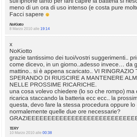
sull’iphone tanto per farti capire la batteria si rie
meno di un ora di uso intenso (e costa pure molto
Facci sapere
NoKiotto
8 Marzo 2010 alle
19:14
x
NoKiotto
grazie tantissimo dei tuoi/vostri suggerimenti.. pr
come dicevo, in un giorno..adesso invece… da gi
mattino.. si è appena scaricato.. VI RINGRAZ
SPERANDO DI RIUSCIRE A MANTENERE ALM
NELLE PROSSIME RICARICHE.
una cosa volevo chiedere (lo so che rompo) ma 
ricarica staccando la batteria ecc ecc.. la prossim
questa, devo fare la stessa procedura oppure lo 
normalemente quelle due ore necessarie?
GRAZIEEEEEEEEEEEEEEEEEEEEEEEEEEE
TERY
10 Marzo 2010 alle
00:38