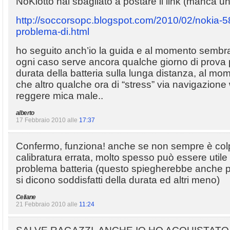
NoKiotto hai sbagliato a postare il link (manca una 
http://soccorsopc.blogspot.com/2010/02/nokia-580
problema-di.html
ho seguito anch’io la guida e al momento sembr
ogni caso serve ancora qualche giorno di prova 
durata della batteria sulla lunga distanza, al mo
che altro qualche ora di “stress” via navigazion
reggere mica male..
alberto
17 Febbraio 2010 alle
17:37
Confermo, funziona! anche se non sempre è col
calibratura errata, molto spesso può essere utile p
problema batteria (questo spiegherebbe anche pe
si dicono soddisfatti della durata ed altri meno)
Celiane
21 Febbraio 2010 alle
11:24