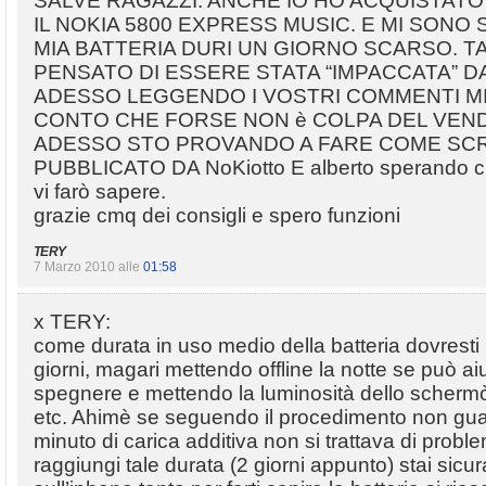
SALVE RAGAZZI. ANCHE IO HO ACQUISTATO
IL NOKIA 5800 EXPRESS MUSIC. E MI SONO 
MIA BATTERIA DURI UN GIORNO SCARSO. 
PENSATO DI ESSERE STATA “IMPACCATA” DA
ADESSO LEGGENDO I VOSTRI COMMENTI M
CONTO CHE FORSE NON è COLPA DEL VE
ADESSO STO PROVANDO A FARE COME SCRI
PUBBLICATO DA NoKiotto E alberto sperando ch
vi farò sapere.
grazie cmq dei consigli e spero funzioni
TERY
7 Marzo 2010 alle
01:58
x TERY:
come durata in uso medio della batteria dovresti
giorni, magari mettendo offline la notte se può a
spegnere e mettendo la luminosità dello scherm
etc. Ahimè se seguendo il procedimento non g
minuto di carica additiva non si trattava di probl
raggiungi tale durata (2 giorni appunto) stai sicur