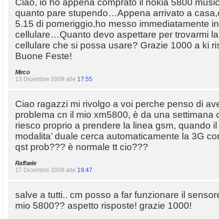
Ciao, io ho appena comprato il nokia 5800 mus
quanto pare stupendo…Appena arrivato a casa,o
5.15 di pomeriggio,ho messo immediatamente in
cellulare…Quanto devo aspettare per trovarmi la b
cellulare che si possa usare? Grazie 1000 a ki 
Buone Feste!
Mirco
13 Dicembre 2009 alle
17:55
Ciao ragazzi mi rivolgo a voi perche penso di av
problema cn il mio xm5800, è da una settimana 
riesco proprio a prendere la linea gsm, quando il c
modalita’ duale cerca automaticamente la 3G co
qst prob??? è normale tt cio???
Raffaele
17 Dicembre 2009 alle
19:47
salve a tutti.. cm posso a far funzionare il sensor
mio 5800?? aspetto risposte! grazie 1000!