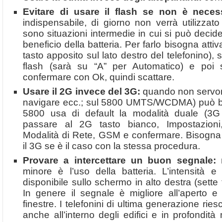
Evitare di usare il flash se non è neces
indispensabile, di giorno non verrà utilizzat
sono situazioni intermedie in cui si può decider
beneficio della batteria. Per farlo bisogna atti
tasto apposito sul lato destro del telefonino), 
flash (sarà su “A” per Automatico) e poi s
confermare con Ok, quindi scattare.
Usare il 2G invece del 3G:
quando non servon
navigare ecc.; sul 5800 UMTS/WCDMA) può bas
5800 usa di default la modalità duale (3G 
passare al 2G tasto bianco, Impostazioni,
Modalità di Rete, GSM e confermare. Bisogna ri
il 3G se è il caso con la stessa procedura.
Provare a intercettare un buon segnale:
m
minore è l’uso della batteria. L’intensità e
disponibile sullo schermo in alto destra (sette
In genere il segnale è migliore all’aperto e 
finestre. I telefonini di ultima generazione r
anche all’interno degli edifici e in profondità 