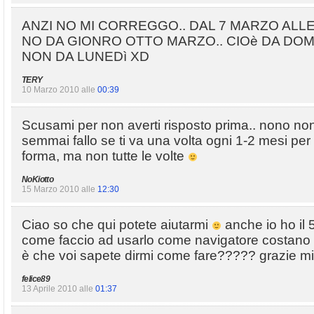
ANZI NO MI CORREGGO.. DAL 7 MARZO ALLE
NO DA GIONRO OTTO MARZO.. CIOè DA DO
NON DA LUNEDì XD
TERY
10 Marzo 2010 alle
00:39
Scusami per non averti risposto prima.. nono non 
semmai fallo se ti va una volta ogni 1-2 mesi per 
forma, ma non tutte le volte
NoKiotto
15 Marzo 2010 alle
12:30
Ciao so che qui potete aiutarmi
anche io ho il
come faccio ad usarlo come navigatore costano t
è che voi sapete dirmi come fare????? grazie mil
felice89
13 Aprile 2010 alle
01:37