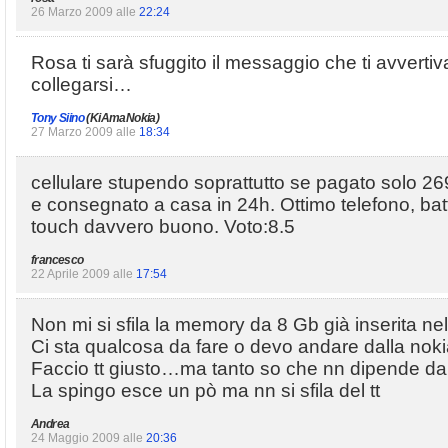
26 Marzo 2009 alle
22:24
Rosa ti sarà sfuggito il messaggio che ti avverti
collegarsi…
Tony Siino
(KiAmaNokia)
27 Marzo 2009 alle
18:34
cellulare stupendo soprattutto se pagato solo 2
e consegnato a casa in 24h. Ottimo telefono, bat
touch davvero buono. Voto:8.5
francesco
22 Aprile 2009 alle
17:54
Non mi si sfila la memory da 8 Gb già inserita nell
Ci sta qualcosa da fare o devo andare dalla nok
Faccio tt giusto…ma tanto so che nn dipende da 
La spingo esce un pò ma nn si sfila del tt
Andrea
24 Maggio 2009 alle
20:36