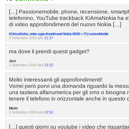
[…] Passionemobile, phone, recensione, smartph
telefonino, YouTube trackback KiAmaNokia ha ef
di video approfondimenti del nuovo Nokia […]
KiAmaNokia, video approfondimenti Nokia N900 « P@ssioneMobile
3 Settembre 2009 alle
21:37
ma dove li prendi questi gadget?
Jaro
3 Settembre 2009 alle
21:52
Molto interessanti gli approfondimenti!
Vorrei però porvi una domanda riguardo la messa
una tastiera alfanumerica per gli sms o bisogn
tenere il telefono in orizzontale anche in questo
Mario
3 Settembre 2009 alle
22:52
[…] questi giorni su youtube i video che riguard