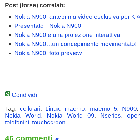
Post (forse) correlati:
Nokia N900, anteprima video esclusiva per K
Presentato il Nokia N900
Nokia N900 e una proiezione interattiva
Nokia N900…un concepimento movimentato!
Nokia N900, foto preview
Condividi
Tag:
cellulari
,
Linux
,
maemo
,
maemo 5
,
N900
Nokia World
,
Nokia World 09
,
Nseries
,
ope
telefonini
,
touchscreen
.
46 commenti
»