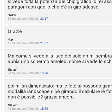
si vede tutta la potenza del chip grafico, direi 
paragoni con quello che c’è in giro adesso
darkat
15 Settembre 2009 alle
23:17
Grazie
rino
17 Settembre 2009 alle
21:27
Ma come si vede alla luce del sole nn mi sembra 
abbia uno schermo amoled; come si vede lo sc
/$teve/
21 Settembre 2009 alle
15:26
poi mi sn dimenticato: ma le foto si possono gira
modalità landscape cioè girando il cellulare le fo
non è possibile? grazie ancora
/$teve/
21 Settembre 2009 alle
15:34