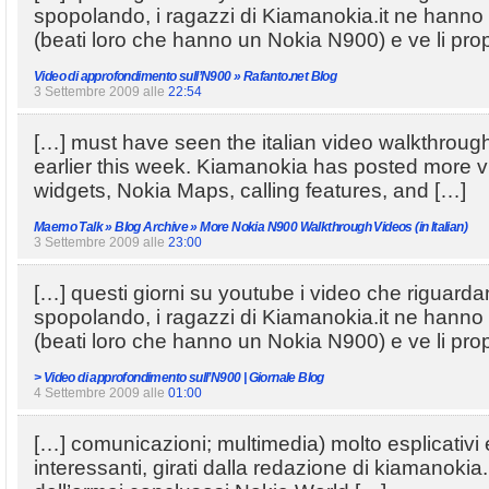
spopolando, i ragazzi di Kiamanokia.it ne hanno pr
(beati loro che hanno un Nokia N900) e ve li pr
Video di approfondimento sull’N900 » Rafanto.net Blog
3 Settembre 2009 alle
22:54
[…] must have seen the italian video walkthroug
earlier this week. Kiamanokia has posted more v
widgets, Nokia Maps, calling features, and […]
Maemo Talk » Blog Archive » More Nokia N900 Walkthrough Videos (in Italian)
3 Settembre 2009 alle
23:00
[…] questi giorni su youtube i video che riguard
spopolando, i ragazzi di Kiamanokia.it ne hanno p
(beati loro che hanno un Nokia N900) e ve li pr
> Video di approfondimento sull’N900 | Giornale Blog
4 Settembre 2009 alle
01:00
[…] comunicazioni; multimedia) molto esplicativi 
interessanti, girati dalla redazione di kiamanokia.i