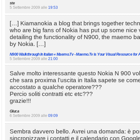
ste
5 Settembre 2009 alle
19:53
[…] Kiamanokia a blog that brings together tech
who are big fans of Nokia has put up some nice v
detailing the functionality of N900, the maemo ba
by Nokia. […]
N900 Walkthrough In Italian « Maemo.Tv - Maemo.Tv is Your Visual Resource for
5 Settembre 2009 alle
21:00
Salve molto interessante questo Nokia N 900 vo
che sara proxima l’uscita in Italia sapete se com
accostato a qualche operatore???
Percio soliti contratti etc etc???
grazie!!!
Gluca
6 Settembre 2009 alle
09:09
Sembra davvero bello. Avrei una domanda: è pos
sincronizzare i contatti e il calendario con Goog