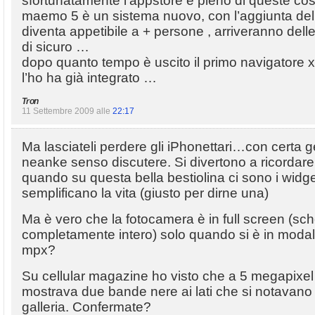
sfortunatamente l’appstore è pieno di queste c
maemo 5 è un sistema nuovo, con l’aggiunta del
diventa appetibile a + persone , arriveranno dell
di sicuro …
dopo quanto tempo è uscito il primo navigatore 
l’ho ha già integrato …
Tron
11 Settembre 2009 alle
22:17
Ma lasciateli perdere gli iPhonettari…con certa 
neanke senso discutere. Si divertono a ricordare
quando su questa bella bestiolina ci sono i widge
semplificano la vita (giusto per dirne una)
Ma è vero che la fotocamera è in full screen (sc
completamente intero) solo quando si è in modal
mpx?
Su cellular magazine ho visto che a 5 megapix
mostrava due bande nere ai lati che si notavano
galleria. Confermate?