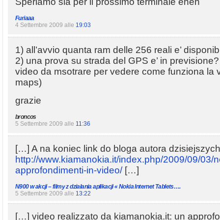
Speriamo sia per il prossimo terminale eheh
Furiaaa
4 Settembre 2009 alle
19:03
1) all’avvio quanta ram delle 256 reali e’ disponib
2) una prova su strada del GPS e’ in previsione
video da msotrare per vedere come funziona la ve
maps)
grazie
broncos
5 Settembre 2009 alle
11:36
[…] A na koniec link do bloga autora dzisiejszyc
http://www.kiamanokia.it/index.php/2009/09/03/
approfondimenti-in-video/
[…]
N900 w akcji – filmy z działania aplikacji « Nokia Internet Tablets….
5 Settembre 2009 alle
13:22
[…] video realizzato da kiamanokia.it: un appro