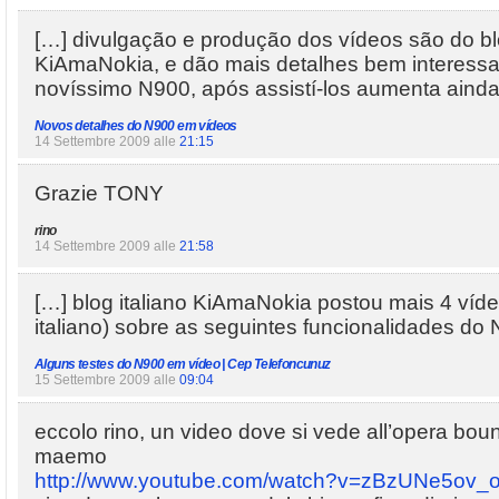
[…] divulgação e produção dos vídeos são do blo
KiAmaNokia, e dão mais detalhes bem interessa
novíssimo N900, após assistí-los aumenta ainda
Novos detalhes do N900 em vídeos
14 Settembre 2009 alle
21:15
Grazie TONY
rino
14 Settembre 2009 alle
21:58
[…] blog italiano KiAmaNokia postou mais 4 víd
italiano) sobre as seguintes funcionalidades do
Alguns testes do N900 em vídeo | Cep Telefoncunuz
15 Settembre 2009 alle
09:04
eccolo rino, un video dove si vede all’opera bou
maemo
http://www.youtube.com/watch?v=zBzUNe5ov_