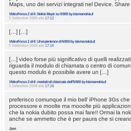
Maps, uno dei servizi integrati nel Device. Share
VideoFocus 2 di 4: Nokia Maps su N900 by kiamanokia.it
5 Settembre 2009 alle
17:12
[…] […]
VideoFocus 1 di 4: UI experience di N900 by kiamanokia.it
5 Settembre 2009 alle
17:16
[…] video forse più significativo di quelli realizza
riguarda il modulo di chiamata o centro di comu
questo modulo è possibile avere un […]
VideoFocus 3 di 4: modulo di chiamata dell’N900 by kiamanokia.it
5 Settembre 2009 alle
17:26
preferisco comunque il mio bell’ iPhone 3Gs che
processore e moolte ma mooolte più applicazioni d
che la nokia dubito possa mai fare!! Ormai la no
anche se ammetto che è per paura che si creano i 
Jaro