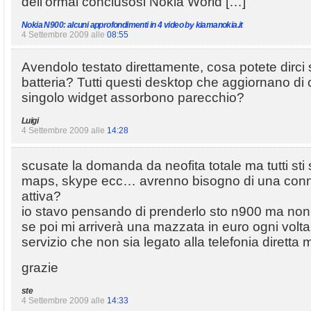
dell’ormai conclusosi Nokia World […]
Nokia N900: alcuni approfondimenti in 4 video by kiamanokia.it
4 Settembre 2009 alle
08:55
Avendolo testato direttamente, cosa potete dirci 
batteria? Tutti questi desktop che aggiornano di
singolo widget assorbono parecchio?
Luigi
4 Settembre 2009 alle
14:28
scusate la domanda da neofita totale ma tutti sti s
maps, skype ecc… avrenno bisogno di una conn
attiva?
io stavo pensando di prenderlo sto n900 ma non
se poi mi arriverà una mazzata in euro ogni volta
servizio che non sia legato alla telefonia diretta 
grazie
ste
4 Settembre 2009 alle
14:33