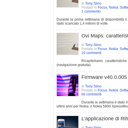
di
Tony Siino
Postato in
Focus
,
Nokia
,
Soft
1 commento
Durante la prima settimana di disponibilità 
stato scaricato 1,4 milioni di volte.
Ovi Maps: caratterist
di
Tony Siino
Postato in
Focus
,
Nokia
,
Soft
10 commenti
Ricapitoliamo caratteristic
(navigazione gratuita).
Firmware v40.0.005 
di
Tony Siino
Postato in
Focus
,
Nokia
,
Soft
66 commenti
Durante la settimana è stato r
ultimi anni per Nokia: il Nokia 5800 XpressMus
L’applicazione di Ri
di
Tony Siino