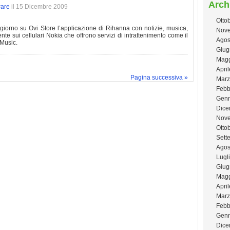
Arch
ware
il 15 Dicembre 2009
Otto
giorno su Ovi Store l’applicazione di Rihanna con notizie, musica,
Nove
ente sui cellulari Nokia che offrono servizi di intrattenimento come il
Agos
sMusic.
Giug
Magg
Apri
Pagina successiva »
Marz
Febb
Genn
Dice
Nov
Otto
Sett
Agos
Lugl
Giug
Magg
Apri
Marz
Febb
Genn
Dice