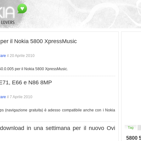
per il Nokia 5800 XpressMusic
ware
il 20 Aprile 2010
 v.50.0.005 per il Nokia 5800 XpressMusic.
 E71, E66 e N86 8MP
ware
il 7 Aprile 2010
s (navigazione gratuita) è adesso compatibile anche con i Nokia
 download in una settimana per il nuovo Ovi
Tag
5800