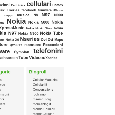
cellulari
azioni
Comes
Carl Zeiss
Eseries
facebook
sic
firmware
iPhone
N97
musica
N900
N8
mappe
Nokia
Nokia
Nokia 5800
one
XpressMusic
Nokia
Nokia Music Store
kia N97
Nokia Tube
Nokia N900
Nseries
Ovi
Ovi Maps
Nokia X6
orld
tore
Recensioni
recensione
QWERTY
telefonini
ware
Symbian
Video
Tube
uchscreen
Xseries
X6
gorie
Blogroll
s
Cellular Magazine
blog
Cellulari.it
a
Conversations
nsioni
iochiamo
ors
maemoIT.org
ware
mobileblog.it
o
Mondo Cellulari
MondoCellulari