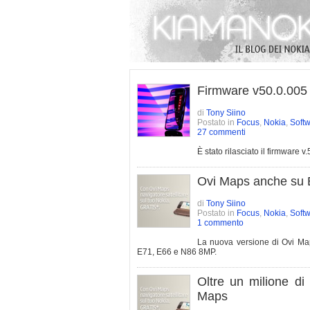
Firmware v50.0.005 
di
Tony Siino
Postato in
Focus
,
Nokia
,
Soft
27 commenti
È stato rilasciato il firmware
Ovi Maps anche su
di
Tony Siino
Postato in
Focus
,
Nokia
,
Soft
1 commento
La nuova versione di Ovi Map
E71, E66 e N86 8MP.
Oltre un milione di
Maps