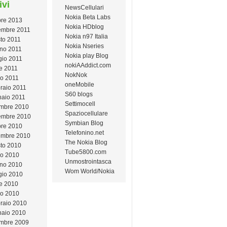
ivi
NewsCellulari
Nokia Beta Labs
bre 2013
Nokia HDblog
mbre 2011
Nokia n97 Italia
to 2011
Nokia Nseries
no 2011
Nokia play Blog
io 2011
nokiAAddict.com
le 2011
NokNok
o 2011
oneMobile
raio 2011
S60 blogs
aio 2011
Settimocell
mbre 2010
Spaziocellulare
embre 2010
Symbian Blog
bre 2010
Telefonino.net
embre 2010
The Nokia Blog
to 2010
Tube5800.com
io 2010
Unmostrointasca
no 2010
Wom World/Nokia
io 2010
le 2010
o 2010
raio 2010
aio 2010
mbre 2009