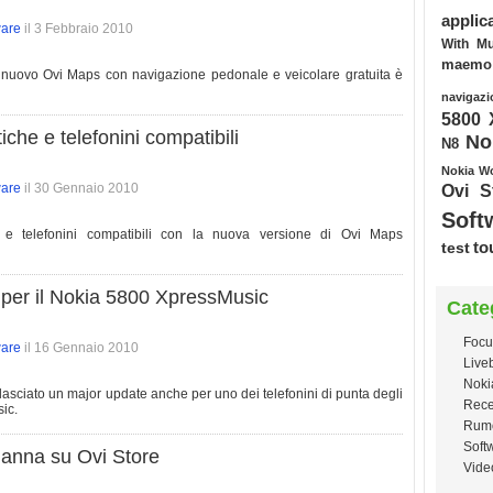
applic
ware
il 3 Febbraio 2010
With Mu
maemo
il nuovo Ovi Maps con navigazione pedonale e veicolare gratuita è
navigazi
5800 
iche e telefonini compatibili
No
N8
Nokia W
ware
il 30 Gennaio 2010
Ovi S
Soft
he e telefonini compatibili con la nuova versione di Ovi Maps
test
to
per il Nokia 5800 XpressMusic
Cate
Focu
ware
il 16 Gennaio 2010
Live
Noki
ilasciato un major update anche per uno dei telefonini di punta degli
Rece
ic.
Rum
Soft
hanna su Ovi Store
Vide