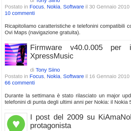
di
Tony Siino
Postato in
Focus
,
Nokia
,
Software
il 30 Gennaio 2010
10 commenti
Ricapitoliamo caratteristiche e telefonini compatibili 
Ovi Maps (navigazione gratuita).
Firmware v40.0.005 per 
XpressMusic
di
Tony Siino
Postato in
Focus
,
Nokia
,
Software
il 16 Gennaio 2010
66 commenti
Durante la settimana è stato rilasciato un major up
telefonini di punta degli ultimi anni per Nokia: il Nok
I post del 2009 su KiAmaNo
protagonista