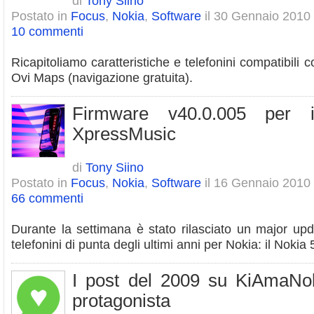
di
Tony Siino
Postato in
Focus
,
Nokia
,
Software
il 30 Gennaio 2010
10 commenti
Ricapitoliamo caratteristiche e telefonini compatibili 
Ovi Maps (navigazione gratuita).
Firmware v40.0.005 per 
XpressMusic
di
Tony Siino
Postato in
Focus
,
Nokia
,
Software
il 16 Gennaio 2010
66 commenti
Durante la settimana è stato rilasciato un major up
telefonini di punta degli ultimi anni per Nokia: il Nok
I post del 2009 su KiAmaNo
protagonista