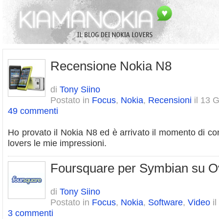
Recensione Nokia N8
di
Tony Siino
Postato in
Focus
,
Nokia
,
Recensioni
il 13 
49 commenti
Ho provato il Nokia N8 ed è arrivato il momento di co
lovers le mie impressioni.
Foursquare per Symbian su Ov
di
Tony Siino
Postato in
Focus
,
Nokia
,
Software
,
Video
il
3 commenti