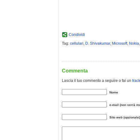
Condividi
Tag:
cellulari
,
D. Shivakumar
,
Microsoft
,
Nokia
Commenta
Lascia il tuo commento a seguire o fai un
trac
Nome
e-mail (non verrà mo
Sito web (opzionale)