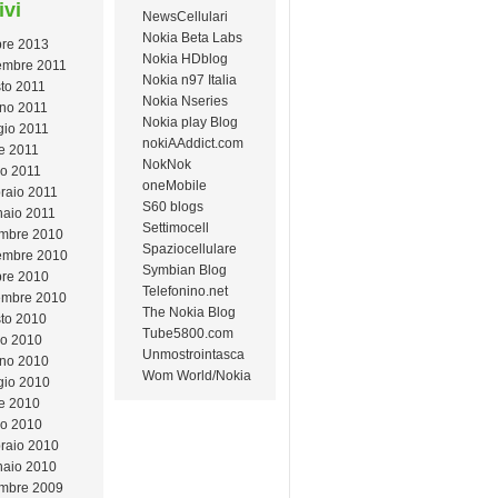
ivi
NewsCellulari
Nokia Beta Labs
bre 2013
Nokia HDblog
mbre 2011
Nokia n97 Italia
to 2011
Nokia Nseries
no 2011
Nokia play Blog
io 2011
nokiAAddict.com
le 2011
NokNok
o 2011
oneMobile
raio 2011
S60 blogs
aio 2011
Settimocell
mbre 2010
Spaziocellulare
embre 2010
Symbian Blog
bre 2010
Telefonino.net
embre 2010
The Nokia Blog
to 2010
Tube5800.com
io 2010
Unmostrointasca
no 2010
Wom World/Nokia
io 2010
le 2010
o 2010
raio 2010
aio 2010
mbre 2009