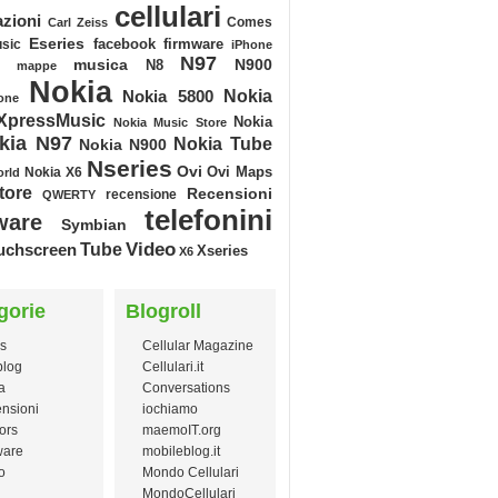
cellulari
azioni
Comes
Carl Zeiss
Eseries
facebook
sic
firmware
iPhone
N97
musica
N900
N8
mappe
Nokia
Nokia
Nokia 5800
one
XpressMusic
Nokia
Nokia Music Store
kia N97
Nokia Tube
Nokia N900
Nseries
Ovi
Ovi Maps
Nokia X6
orld
tore
Recensioni
recensione
QWERTY
telefonini
ware
Symbian
Video
Tube
uchscreen
Xseries
X6
gorie
Blogroll
s
Cellular Magazine
blog
Cellulari.it
a
Conversations
nsioni
iochiamo
ors
maemoIT.org
ware
mobileblog.it
o
Mondo Cellulari
MondoCellulari