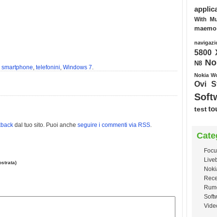
applic
With Mu
maemo
navigazi
5800 
No
N8
,
smartphone
,
telefonini
,
Windows 7
.
Nokia W
Ovi S
Soft
test
to
kback
dal tuo sito. Puoi anche
seguire i commenti via RSS
.
Cate
Focu
Live
strata)
Noki
Rece
Rum
Soft
Vide