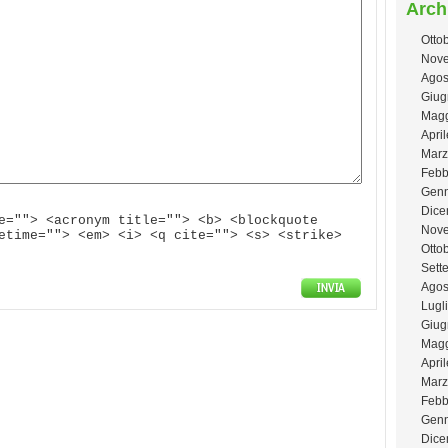
Arch
Otto
Nove
Agos
Giug
Magg
Apri
Marz
Febb
Genn
Dice
e=""> <acronym title=""> <b> <blockquote
Nov
etime=""> <em> <i> <q cite=""> <s> <strike>
Otto
Sett
Agos
Lugl
Giug
Magg
Apri
Marz
Febb
Genn
Dice