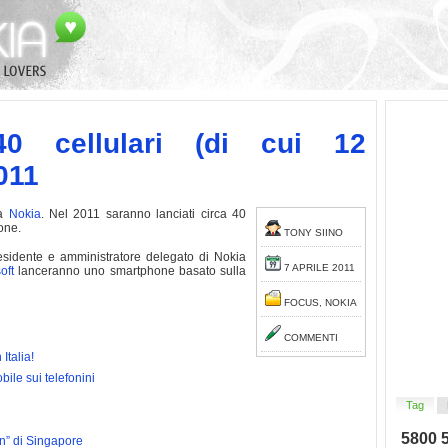
0 cellulari (di cui 12
011
 a
Nokia
. Nel 2011 saranno lanciati circa 40
hone.
TONY SIINO
esidente e amministratore delegato di Nokia
7 APRILE 2011
oft
lanceranno uno smartphone basato sulla
FOCUS
,
NOKIA
COMMENTI
Italia!
bile sui telefonini
Tag
5800
n” di Singapore