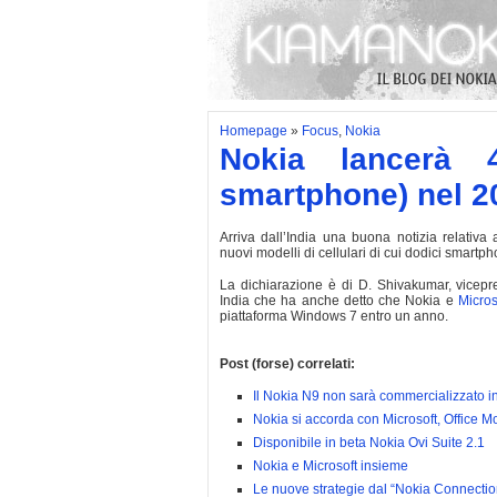
Homepage
»
Focus
,
Nokia
Nokia lancerà 4
smartphone) nel 2
Arriva dall’India una buona notizia relativa
nuovi modelli di cellulari di cui dodici smartp
La dichiarazione è di D. Shivakumar, vicepr
India che ha anche detto che Nokia e
Micros
piattaforma Windows 7 entro un anno.
Post (forse) correlati:
Il Nokia N9 non sarà commercializzato in 
Nokia si accorda con Microsoft, Office Mo
Disponibile in beta Nokia Ovi Suite 2.1
Nokia e Microsoft insieme
Le nuove strategie dal “Nokia Connectio