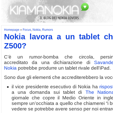
Homepage
»
Focus
,
Nokia
,
Rumors
Nokia lavora a un tablet c
Z500?
C’è un rumor-bomba che circola, persi
accreditato da una dichiarazione di
Savande
Nokia
potrebbe produrre un tablet rivale dell’iPad.
Sono due gli elementi che accrediterebbero la voc
il vice presidente esecutivo di Nokia ha
rispos
a una domanda sui tablet di
The Nationa
giornale che copre il Medio Oriente in ing
sempre un’occhiata a quello che chiamerei “i bu
vedere se potrebbe avere senso per noi entrar