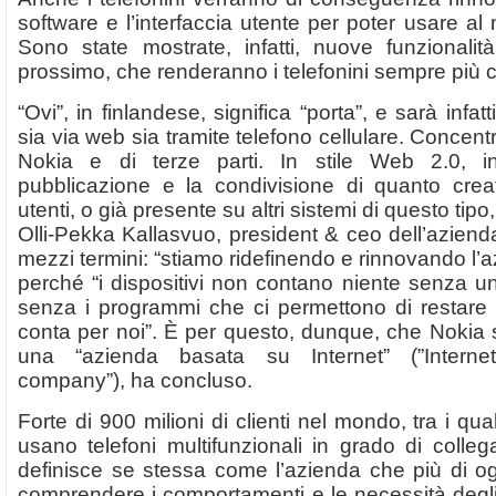
software e l’interfaccia utente per poter usare al 
Sono state mostrate, infatti, nuove funzionalit
prossimo, che renderanno i telefonini sempre più co
“Ovi”, in finlandese, significa “porta”, e sarà infatt
sia via web sia tramite telefono cellulare. Concentre
Nokia e di terze parti. In stile Web 2.0, in
pubblicazione e la condivisione di quanto crea
utenti, o già presente su altri sistemi di questo ti
Olli-Pekka Kallasvuo, president & ceo dell’aziend
mezzi termini: “stiamo ridefinendo e rinnovando l’a
perché “i dispositivi non contano niente senza 
senza i programmi che ci permettono di restare 
conta per noi”. È per questo, dunque, che Nokia s
una “azienda basata su Internet” (”Internet
company”), ha concluso.
Forte di 900 milioni di clienti nel mondo, tra i qual
usano telefoni multifunzionali in grado di colleg
definisce se stessa come l’azienda che più di ogn
comprendere i comportamenti e le necessità degli 