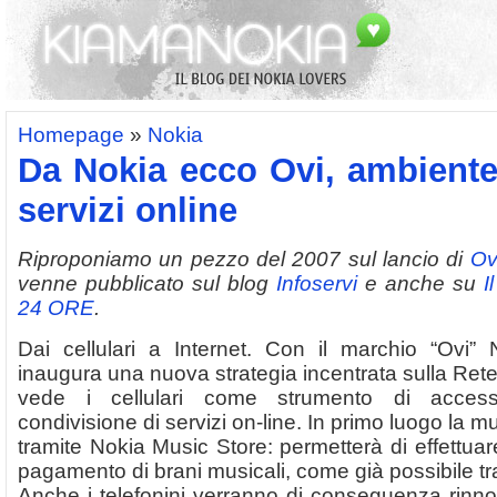
Homepage
»
Nokia
Da Nokia ecco Ovi, ambiente 
servizi online
Riproponiamo un pezzo del 2007 sul lancio di
Ov
venne pubblicato sul blog
Infoservi
e anche su
I
24 ORE
.
Dai cellulari a Internet. Con il marchio “Ovi” 
inaugura una nuova strategia incentrata sulla Rete
vede i cellulari come strumento di acces
condivisione di servizi on-line. In primo luogo la m
tramite Nokia Music Store: permetterà di effettua
pagamento di brani musicali, come già possibile tr
Anche i telefonini verranno di conseguenza rinnov