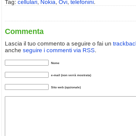
Tag:
cellulari
,
Nokia
,
Ovi
,
telefonini
.
Commenta
Lascia il tuo commento a seguire o fai un
trackbac
anche
seguire i commenti via RSS
.
Nome
e-mail (non verrà mostrata)
Sito web (opzionale)