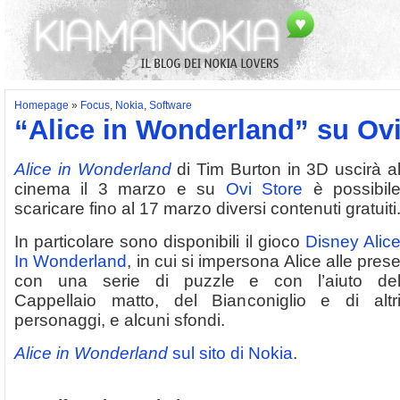
Homepage
»
Focus
,
Nokia
,
Software
“Alice in Wonderland” su Ovi
Alice in Wonderland
di Tim Burton in 3D uscirà a
cinema il 3 marzo e su
Ovi Store
è possibil
scaricare fino al 17 marzo diversi contenuti gratuiti
In particolare sono disponibili il gioco
Disney Alic
In Wonderland
, in cui si impersona Alice alle pres
con una serie di puzzle e con l’aiuto de
Cappellaio matto, del Bianconiglio e di altr
personaggi, e alcuni sfondi.
Alice in Wonderland
sul sito di Nokia
.