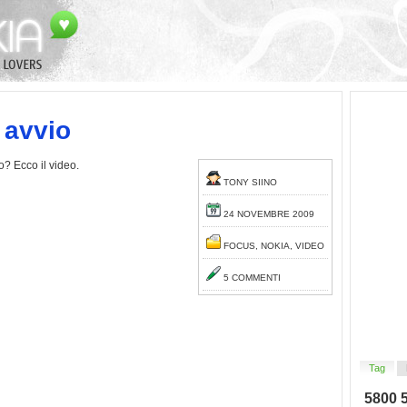
 avvio
o? Ecco il video.
TONY SIINO
24 NOVEMBRE 2009
FOCUS
,
NOKIA
,
VIDEO
5 COMMENTI
Tag
5800