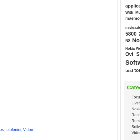
applic
With Mu
maemo
navigazi
5800 
No
N8
Nokia W
Ovi S
Soft
test
to
e
Cate
Focu
Live
Noki
Rece
Rum
Soft
es
,
telefonini
,
Video
.
Vide