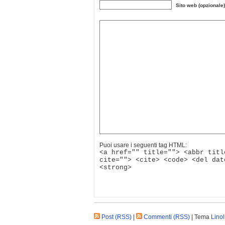
Sito web (opzionale)
Puoi usare i seguenti tag HTML:
<a href="" title=""> <abbr titl
cite=""> <cite> <code> <del dat
<strong>
Post (RSS)
|
Commenti (RSS)
| Tema
Lino