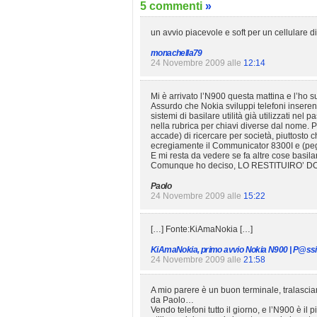
5 commenti
»
un avvio piacevole e soft per un cellulare 
monachella79
24 Novembre 2009 alle
12:14
Mi è arrivato l’N900 questa mattina e l’ho 
Assurdo che Nokia sviluppi telefoni inseren
sistemi di basilare utilità già utilizzati nel
nella rubrica per chiavi diverse dal nome.
accade) di ricercare per società, piuttost
ecregiamente il Communicator 8300I e (pegg
E mi resta da vedere se fa altre cose basila
Comunque ho deciso, LO RESTITUIRO’ 
Paolo
24 Novembre 2009 alle
15:22
[…] Fonte:KiAmaNokia […]
KiAmaNokia, primo avvio Nokia N900 | P@ss
24 Novembre 2009 alle
21:58
A mio parere è un buon terminale, tralascia
da Paolo…
Vendo telefoni tutto il giorno, e l’N900 è i