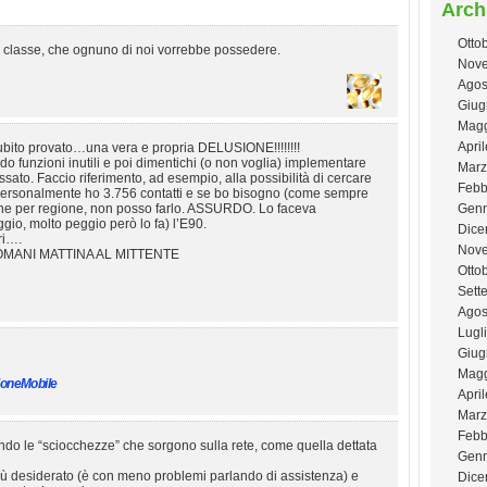
Arch
Otto
di classe, che ognuno di noi vorrebbe possedere.
Nove
Agos
Giug
Magg
Apri
subito provato…una vera e propria DELUSIONE!!!!!!!!
do funzioni inutili e poi dimentichi (o non voglia) implementare
Marz
 passato. Faccio riferimento, ad esempio, alla possibilità di cercare
Febb
 Personalmente ho 3.756 contatti e se bo bisogno (come sempre
o che per regione, non posso farlo. ASSURDO. Lo faceva
Genn
io, molto peggio però lo fa) l’E90.
Dice
ri….
Nov
DOMANI MATTINA AL MITTENTE
Otto
Sett
Agos
Lugl
Giug
Magg
ioneMobile
Apri
Marz
Febb
ndo le “sciocchezze” che sorgono sulla rete, come quella dettata
Genn
l più desiderato (è con meno problemi parlando di assistenza) e
Dice