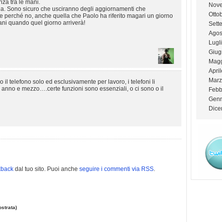
nza tra le mani.
Nov
ia. Sono sicuro che usciranno degli aggiornamenti che
Otto
e perché no, anche quella che Paolo ha riferito magari un giorno
ani quando quel giorno arriverà!
Sett
Agos
Lugl
Giug
Magg
Apri
Marz
il telefono solo ed esclusivamente per lavoro, i telefoni li
anno e mezzo….certe funzioni sono essenziali, o ci sono o il
Febb
Genn
Dice
kback
dal tuo sito. Puoi anche
seguire i commenti via RSS
.
strata)