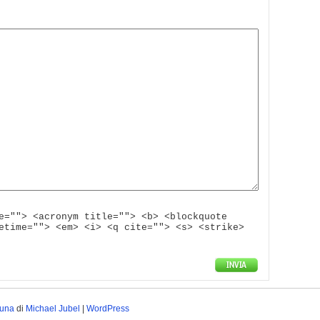
e=""> <acronym title=""> <b> <blockquote
etime=""> <em> <i> <q cite=""> <s> <strike>
luna
di
Michael Jubel
|
WordPress