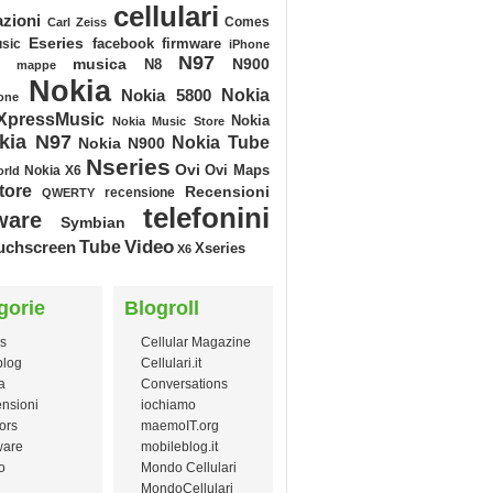
cellulari
azioni
Comes
Carl Zeiss
Eseries
facebook
sic
firmware
iPhone
N97
musica
N900
N8
mappe
Nokia
Nokia
Nokia 5800
one
XpressMusic
Nokia
Nokia Music Store
kia N97
Nokia Tube
Nokia N900
Nseries
Ovi
Ovi Maps
Nokia X6
orld
tore
Recensioni
recensione
QWERTY
telefonini
ware
Symbian
Video
Tube
uchscreen
Xseries
X6
gorie
Blogroll
s
Cellular Magazine
blog
Cellulari.it
a
Conversations
nsioni
iochiamo
ors
maemoIT.org
ware
mobileblog.it
o
Mondo Cellulari
MondoCellulari