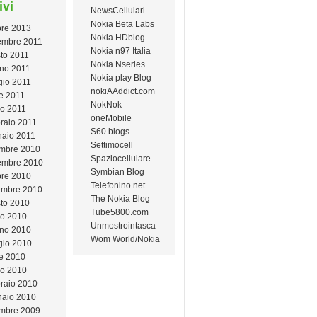
ivi
NewsCellulari
Nokia Beta Labs
bre 2013
Nokia HDblog
mbre 2011
Nokia n97 Italia
to 2011
Nokia Nseries
no 2011
Nokia play Blog
io 2011
nokiAAddict.com
le 2011
NokNok
o 2011
oneMobile
raio 2011
S60 blogs
aio 2011
Settimocell
mbre 2010
Spaziocellulare
embre 2010
Symbian Blog
bre 2010
Telefonino.net
embre 2010
The Nokia Blog
to 2010
Tube5800.com
io 2010
Unmostrointasca
no 2010
Wom World/Nokia
io 2010
le 2010
o 2010
raio 2010
aio 2010
mbre 2009