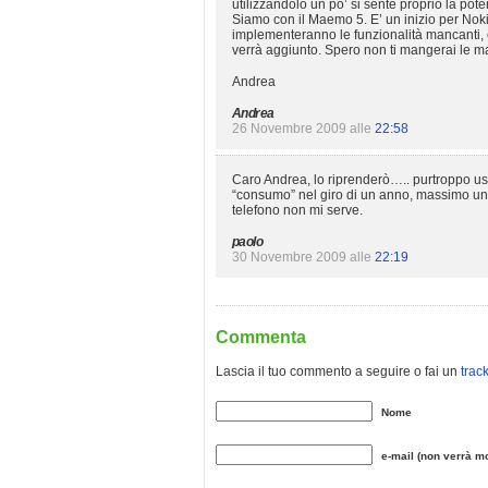
utilizzandolo un po’ si sente proprio la pote
Siamo con il Maemo 5. E’ un inizio per Nok
implementeranno le funzionalità mancanti, 
verrà aggiunto. Spero non ti mangerai le m
Andrea
Andrea
26 Novembre 2009 alle
22:58
Caro Andrea, lo riprenderò….. purtroppo uso 
“consumo” nel giro di un anno, massimo un 
telefono non mi serve.
paolo
30 Novembre 2009 alle
22:19
Commenta
Lascia il tuo commento a seguire o fai un
trac
Nome
e-mail (non verrà mo