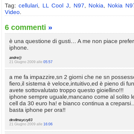
Tag:
cellulari
,
LL Cool J
,
N97
,
Nokia
,
Nokia N9
Video
.
6 commenti
»
è una questione di gusti… A me non piace prefer
iphone.
andre@
21 Giugno 2009 alle
05:57
a me fa impazzire,sn 2 giorni che ne sn posses
fiero,il sistema è veloce,intuitivo,ed è pieno di fun
avete sottovalutato troppo questo gioiellino!!!
iphone sempre uguale,mancano come al solito le
cell da 30 euro ha! e bianco continua a crepars
basta iphone per ora!!
devilmaycry83
21 Giugno 2009 alle
16:06