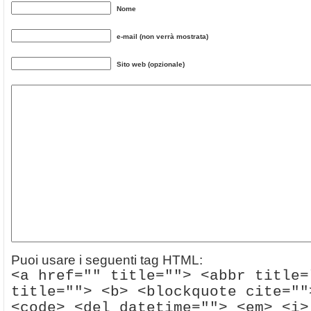
Nome
e-mail (non verrà mostrata)
Sito web (opzionale)
Puoi usare i seguenti tag HTML:
<a href="" title=""> <abbr title=
title=""> <b> <blockquote cite=""
<code> <del datetime=""> <em> <i>