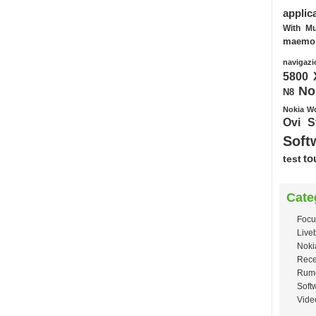
applic
With Mu
maemo
navigazi
5800 
No
N8
Nokia W
Ovi S
Soft
test
to
Cate
Focu
Live
Noki
Rece
Rum
Soft
Vide