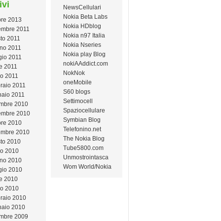
ivi
NewsCellulari
Nokia Beta Labs
bre 2013
Nokia HDblog
mbre 2011
Nokia n97 Italia
to 2011
Nokia Nseries
no 2011
Nokia play Blog
io 2011
nokiAAddict.com
le 2011
NokNok
o 2011
oneMobile
raio 2011
S60 blogs
aio 2011
Settimocell
mbre 2010
Spaziocellulare
embre 2010
Symbian Blog
bre 2010
Telefonino.net
embre 2010
The Nokia Blog
to 2010
Tube5800.com
io 2010
Unmostrointasca
no 2010
Wom World/Nokia
io 2010
le 2010
o 2010
raio 2010
aio 2010
mbre 2009