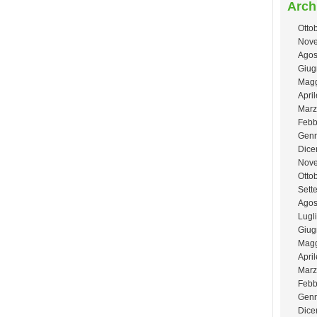
Arch
Otto
Nove
Agos
Giug
Magg
Apri
Marz
Febb
Genn
Dice
Nov
Otto
Sett
Agos
Lugl
Giug
Magg
Apri
Marz
Febb
Genn
Dice