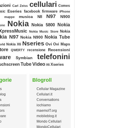
cellulari
azioni
Comes
Carl Zeiss
Eseries
facebook
sic
firmware
iPhone
N97
musica
N900
N8
mappe
Nokia
Nokia
Nokia 5800
one
XpressMusic
Nokia
Nokia Music Store
kia N97
Nokia Tube
Nokia N900
Nseries
Ovi
Ovi Maps
Nokia X6
orld
tore
Recensioni
recensione
QWERTY
telefonini
ware
Symbian
Video
Tube
uchscreen
Xseries
X6
gorie
Blogroll
s
Cellular Magazine
blog
Cellulari.it
a
Conversations
nsioni
iochiamo
ors
maemoIT.org
ware
mobileblog.it
o
Mondo Cellulari
MondoCellulari